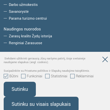
Darbo užmokestis
Savanorystė
Parama turizmo centrui
Naudingos nuorodos
Zarasų krašto Žydų istorija
Renginiai Zarasuose
Prenumerata
Siekdami užtikrinti geriausią Jūsų naršymo patirtį, šioje svetainėje
naudojame slapukus (angl. cookies).
Susipažinkite su Privatumo politikos ir Slapukų naudojimo taisyklėmis.
Būtini
Funkciniai
Statistiniai
Reklaminiai
Sutinku
Viešoji įstaiga Zarasų turizmo ir verslo informacijos centras.
Duomenys kaupiami ir saugomi Juridinių asmenų registre, kodas
Sutinku su visais slapukais
187918593.