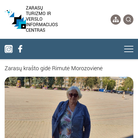
ZARASŲ
TURIZMO IR
VERSLO
INFORMACIJOS
CENTRAS
Zarasų krašto gidė Rimutė Morozovienė