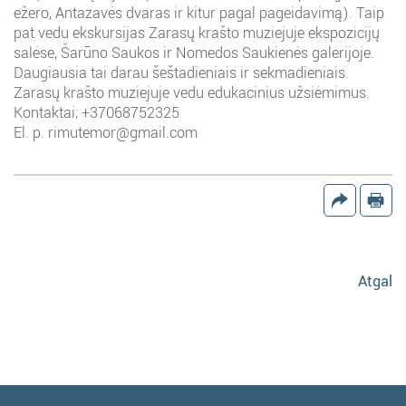
ežero, Antazavės dvaras ir kitur pagal pageidavimą). Taip
pat vedu ekskursijas Zarasų krašto muziejuje ekspozicijų
salėse, Šarūno Saukos ir Nomedos Saukienės galerijoje.
Daugiausia tai darau šeštadieniais ir sekmadieniais.
Zarasų krašto muziejuje vedu edukacinius užsiėmimus.
Kontaktai; +37068752325
El. p. rimutemor@gmail.com
Atgal