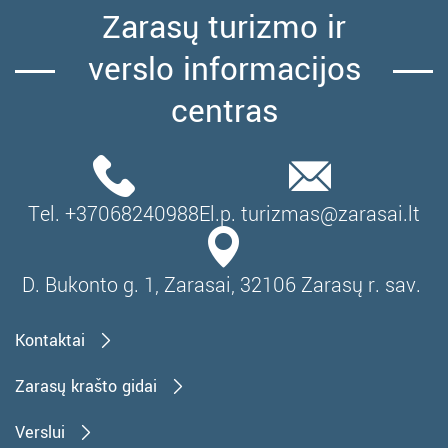
Zarasų turizmo ir
verslo informacijos
centras
Tel. +37068240988
El.p. turizmas@zarasai.lt
D. Bukonto g. 1, Zarasai, 32106 Zarasų r. sav.
Kontaktai
Zarasų krašto gidai
Verslui