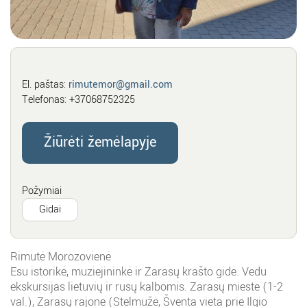
El. paštas:
rimutemor@gmail.com
Telefonas:
+37068752325
Žiūrėti žemėlapyje
Požymiai
Gidai
Rimutė Morozovienė
Esu istorikė, muziejininkė ir Zarasų krašto gidė. Vedu
ekskursijas lietuvių ir rusų kalbomis. Zarasų mieste (1-2
val.), Zarasų rajone (Stelmužė, Šventa vieta prie Ilgio