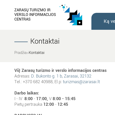
ZARASŲ TURIZMO IR
VERSLO INFORMACIJOS
CENTRAS
Ką ve
Kontaktai
Pradžia
Kontaktai
VšĮ Zarasų turizmo ir verslo informacijos centras
Adresas:
D. Bukonto g. 1 b, Zarasai, 32132
Tel.: +370 682 40988, El.p:
turizmas@zarasai.lt
Darbo laikas:
I - IV
8
:00
-
17:00,
V
8:00 - 15:45
Pietų pertrauka
12:00
-
12:45