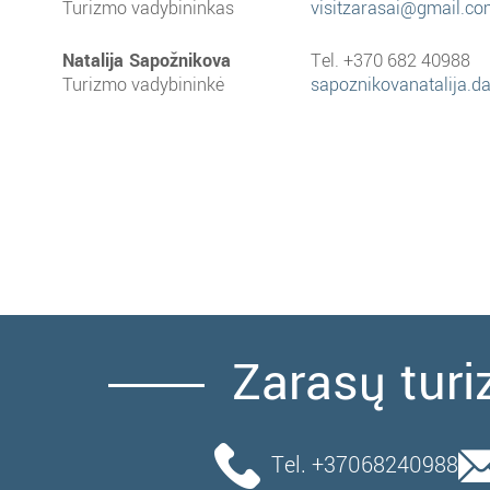
Turizmo vadybininkas
visitzarasai@gmail.c
Natalija Sapožnikova
Tel. +370 682 40988
Turizmo vadybininkė
sapoznikovanatalija.
Zarasų turi
Tel. +37068240988