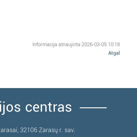
Informacija atnaujinta 2026-03-05 10:18
Atgal
ijos centras
Zarasai, 32106 Zarasų r. sav.