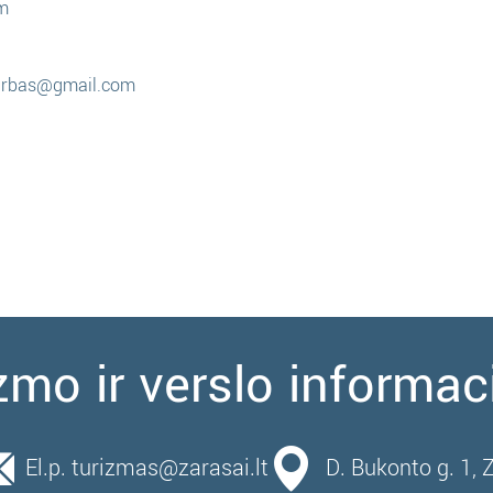
om
darbas@gmail.com
zmo ir verslo informac
El.p. turizmas@zarasai.lt
D. Bukonto g. 1, 