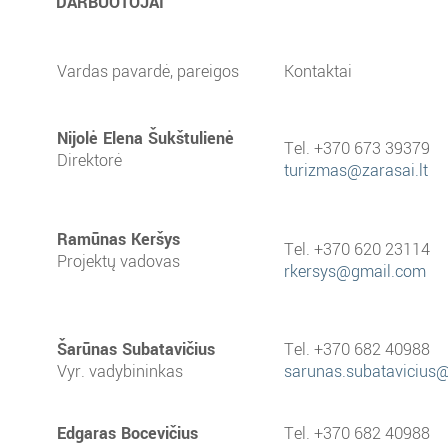
DARBUOTOJAI
Vardas pavardė, pareigos
Kontaktai
Nijolė Elena Šukštulienė
Tel. +370 673 39379
Direktorė
turizmas@zarasai.lt
Ramūnas Keršys
Tel. +370 620 23114
Projektų vadovas
rkersys@gmail.com
Šarūnas Subatavičius
Tel. +370 682 40988
Vyr. vadybininkas
sarunas.subatavicius
Edgaras Bocevičius
Tel. +370 682 40988